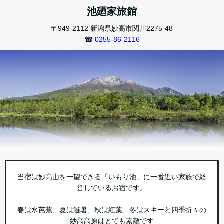
池廼家旅館
〒949-2112 新潟県妙高市関川2275-48
☎︎
0255-86-2116
当宿は妙高山を一望できる「いもり池」に一番近い家族で経
営しているお宿です。
春は水芭蕉、夏は避暑、秋は紅葉、冬はスキーと四季折々の
妙高高原はとても素敵です