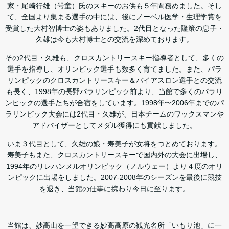
家・尾崎行雄（咢童）氏のスキーのお供も５年間務めました。そし
て、全国より集まる選手の中には、後にノーベル医学・生理学賞を
受賞した大村智博士の姿もありました。2代目となった隆策の息子・
久雄は今も大村博士との交流を深めております。
その2代目・久雄も、クロスカントリースキー指導者として、多くの
選手を指導し、オリンピック選手も数多く育てました。また、パラ
リンピックのクロスカントリースキー＆バイアスロン選手との交流
も長く、1998年の長野パラリンピック前より、当館で多くのパラリ
ンピックの選手たちが合宿をしています。1998年〜2006年までのパ
ラリンピック大会には2代目・久雄が、日本チームのワックスマンや
アドバイザーとしてメダル獲得にも貢献しました。
いま３代目として、久雄の娘・寿美子が女将をつとめております。
寿美子もまた、クロスカントリースキーで国内外の大会に出場し、
1994年のリレハンメルオリンピック（ノルウェー）より４度のオリ
ンピックに出場をしました。2007-2008年のシーズンを最後に競技
を退き、当館の仕事に携わり今日に至ります。
当館は、妙高山を一望できる妙高高原の観光名所「いもり池」に一