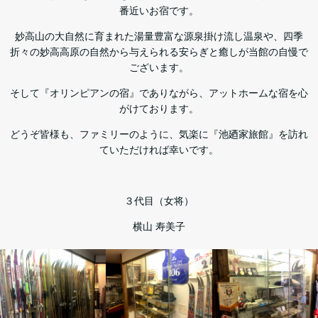
番近いお宿です。
妙高山の大自然に育まれた湯量豊富な源泉掛け流し温泉や、四季
折々の妙高高原の自然から与えられる安らぎと癒しが当館の自慢で
ございます。
そして『オリンピアンの宿』でありながら、アットホームな宿を心
がけております。
どうぞ皆様も、ファミリーのように、気楽に『池廼家旅館』を訪れ
ていただければ幸いです。
３代目（女将）
横山 寿美子