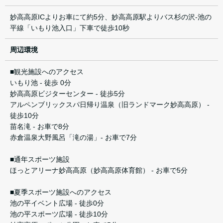
妙高高原ICよりお車にて約5分、妙高高原駅よりバス杉の沢-池の
平線「いもり池入口」下車で徒歩10秒
周辺環境
■観光施設へのアクセス
いもり池 - 徒歩 0分
妙高高原ビジターセンター - 徒歩5分
アルペンブリックスパ日帰り温泉（旧ランドマーク妙高高原） -
徒歩10分
苗名滝 - お車で8分
赤倉温泉大野風呂「滝の湯」- お車で7分
■通年スポーツ施設
ほっとアリーナ妙高高原（妙高高原体育館） - お車で5分
■夏季スポーツ施設へのアクセス
池の平イベント広場 - 徒歩0分
池の平スポーツ広場 - 徒歩10分