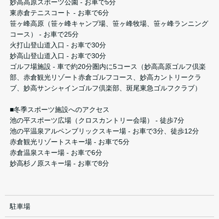
妙高高原スポーツ公園 - お車で5分
東赤倉テニスコート - お車で6分
笹ヶ峰高原（笹ヶ峰キャンプ場、笹ヶ峰牧場、笹ヶ峰ランニング
コース） - お車で25分
火打山登山道入口 - お車で30分
妙高山登山道入口 - お車で30分
ゴルフ場施設 - 車で約20分圏内に5コース（妙高高原ゴルフ倶楽
部、赤倉観光リゾート赤倉ゴルフコース、妙高カントリークラ
ブ、妙高サンシャインゴルフ倶楽部、斑尾東急ゴルフクラブ）
■冬季スポーツ施設へのアクセス
池の平スポーツ広場（クロスカントリー会場） - 徒歩7分
池の平温泉アルペンブリックスキー場 - お車で3分、徒歩12分
赤倉観光リゾートスキー場 - お車で5分
赤倉温泉スキー場 - お車で6分
妙高杉ノ原スキー場 - お車で8分
駐車場